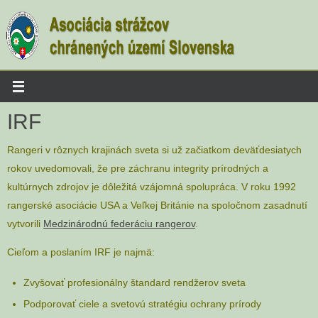
Skip
to
content
IRF
Rangeri v rôznych krajinách sveta si už začiatkom deväťdesiatych
rokov uvedomovali, že pre záchranu integrity prírodných a
kultúrnych zdrojov je dôležitá vzájomná spolupráca. V roku 1992
rangerské asociácie USA a Veľkej Británie na spoločnom zasadnutí
vytvorili
Medzinárodnú federáciu rangerov
.
Cieľom a poslaním IRF je najmä:
Zvyšovať profesionálny štandard rendžerov sveta
Podporovať ciele a svetovú stratégiu ochrany prírody