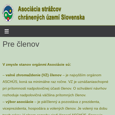
Skip
to
content
Pre členov
V zmysle stanov orgánmi Asociácie sú:
–
valné zhromaždenie (VZ) členov
– je najvyšším orgánom
ASCHÚS, koná sa minimálne raz ročne. VZ je uznášaniaschopné
pri prítomnosti nadpolovičnej účasti členov. O schválení návrhov
rozhoduje nadpolovičná väčšina prítomných členov.
–
výbor asociácie
– je päťčlenný a pozostáva z prezidenta,
viceprezidenta, hospodára a volených členov. Je volený na dobu
troch rokov. V plnom rozsahu riadi činnosť ASCHÚS. Spravuje