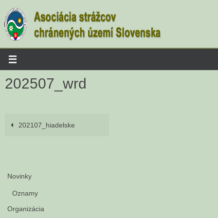
Skip
to
content
202507_wrd
202107_hiadelske
Novinky
Oznamy
Organizácia