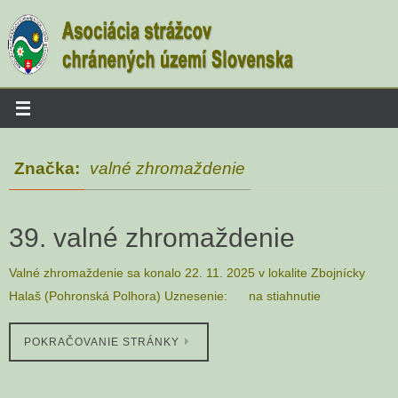
Skip
to
content
Značka:
valné zhromaždenie
39. valné zhromaždenie
Valné zhromaždenie sa konalo 22. 11. 2025 v lokalite Zbojnícky
Halaš (Pohronská Polhora) Uznesenie: na stiahnutie
POKRAČOVANIE STRÁNKY