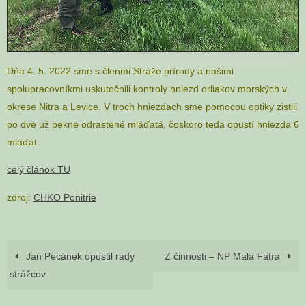
Dňa 4. 5. 2022 sme s členmi Stráže prírody a našimi
spolupracovníkmi uskutočnili kontroly hniezd orliakov morských v
okrese Nitra a Levice. V troch hniezdach sme pomocou optiky zistili
po dve už pekne odrastené mláďatá, čoskoro teda opustí hniezda 6
mláďat.
celý článok TU
zdroj:
CHKO Ponitrie
Jan Pecánek opustil rady
Z činnosti – NP Malá Fatra
strážcov