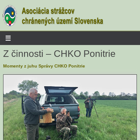
Skip
to
content
Z činnosti – CHKO Ponitrie
Momenty z juhu Správy CHKO Ponitrie