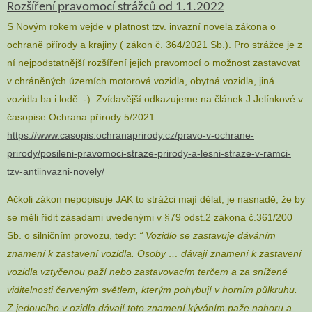
Rozšíření pravomocí strážců od 1.1.2022
S Novým rokem vejde v platnost tzv. invazní novela zákona o
ochraně přírody a krajiny ( zákon č. 364/2021 Sb.). Pro strážce je z
ní nejpodstatnější rozšíření jejich pravomocí o možnost zastavovat
v chráněných územích motorová vozidla, obytná vozidla, jiná
vozidla ba i lodě :-). Zvídavější odkazujeme na článek J.Jelínkové v
časopise Ochrana přírody 5/2021
https://www.casopis.ochranaprirody.cz/pravo-v-ochrane-
prirody/posileni-pravomoci-straze-prirody-a-lesni-straze-v-ramci-
tzv-antiinvazni-novely/
Ačkoli zákon nepopisuje JAK to strážci mají dělat, je nasnadě, že by
se měli řídit zásadami uvedenými v §79 odst.2 zákona č.361/200
Sb. o silničním provozu, tedy:
“ Vozidlo se zastavuje dáváním
znamení k zastavení vozidla. Osoby … dávají znamení k zastavení
vozidla vztyčenou paží nebo zastavovacím terčem a za snížené
viditelnosti červeným světlem, kterým pohybují v horním půlkruhu.
Z jedoucího v ozidla dávají toto znamení kýváním paže nahoru a