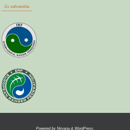
Zo zahraničia
Powered by
Nirvana
&
WordPress.