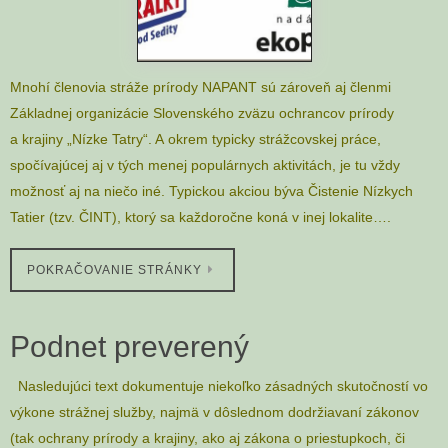
Mnohí členovia stráže prírody NAPANT sú zároveň aj členmi
Základnej organizácie Slovenského zväzu ochrancov prírody
a krajiny „Nízke Tatry“. A okrem typicky strážcovskej práce,
spočívajúcej aj v tých menej populárnych aktivitách, je tu vždy
možnosť aj na niečo iné. Typickou akciou býva Čistenie Nízkych
Tatier (tzv. ČINT), ktorý sa každoročne koná v inej lokalite….
POKRAČOVANIE STRÁNKY
Podnet preverený
Nasledujúci text dokumentuje niekoľko zásadných skutočností vo
výkone strážnej služby, najmä v dôslednom dodržiavaní zákonov
(tak ochrany prírody a krajiny, ako aj zákona o priestupkoch, či