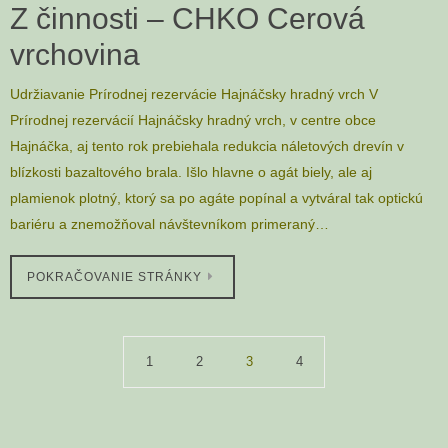
Z činnosti – CHKO Cerová
vrchovina
Udržiavanie Prírodnej rezervácie Hajnáčsky hradný vrch V
Prírodnej rezervácií Hajnáčsky hradný vrch, v centre obce
Hajnáčka, aj tento rok prebiehala redukcia náletových drevín v
blízkosti bazaltového brala. Išlo hlavne o agát biely, ale aj
plamienok plotný, ktorý sa po agáte popínal a vytváral tak optickú
bariéru a znemožňoval návštevníkom primeraný…
POKRAČOVANIE STRÁNKY
1
2
3
4