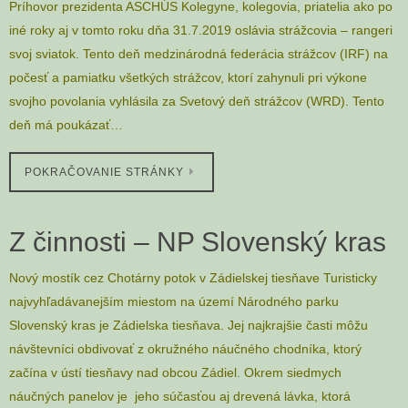
Príhovor prezidenta ASCHÚS Kolegyne, kolegovia, priatelia ako po
iné roky aj v tomto roku dňa 31.7.2019 oslávia strážcovia – rangeri
svoj sviatok. Tento deň medzinárodná federácia strážcov (IRF) na
počesť a pamiatku všetkých strážcov, ktorí zahynuli pri výkone
svojho povolania vyhlásila za Svetový deň strážcov (WRD). Tento
deň má poukázať…
POKRAČOVANIE STRÁNKY
Z činnosti – NP Slovenský kras
Nový mostík cez Chotárny potok v Zádielskej tiesňave Turisticky
najvyhľadávanejším miestom na území Národného parku
Slovenský kras je Zádielska tiesňava. Jej najkrajšie časti môžu
návštevníci obdivovať z okružného náučného chodníka, ktorý
začína v ústí tiesňavy nad obcou Zádiel. Okrem siedmych
náučných panelov je jeho súčasťou aj drevená lávka, ktorá